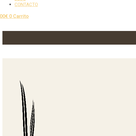
CONTACTO
,00
€
0
Carrito