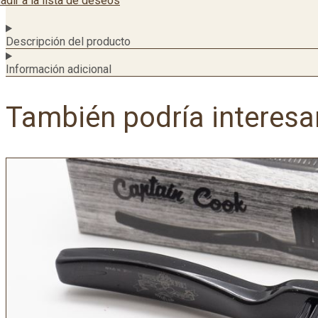
adir a la lista de deseos
Descripción del producto
Información adicional
También podría interesa