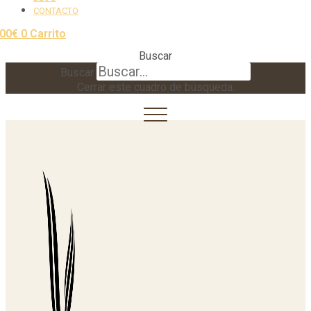
CONTACTO
,00
€
0
Carrito
Buscar
Buscar
Cerrar este cuadro de búsqueda.