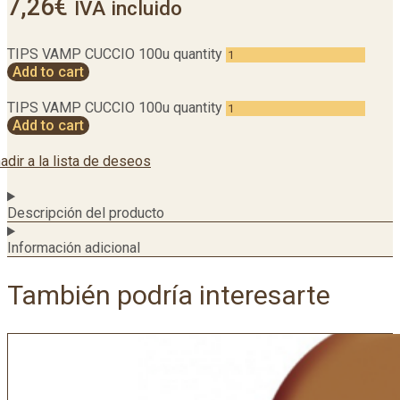
7,26
€
IVA incluido
TIPS VAMP CUCCIO 100u quantity
Add to cart
TIPS VAMP CUCCIO 100u quantity
Add to cart
adir a la lista de deseos
Descripción del producto
Información adicional
También podría interesarte