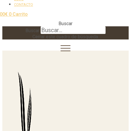
CONTACTO
,00
€
0
Carrito
Buscar
Buscar
Cerrar este cuadro de búsqueda.