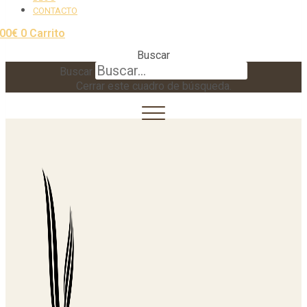
CONTACTO
,00
€
0
Carrito
Buscar
Buscar
Cerrar este cuadro de búsqueda.