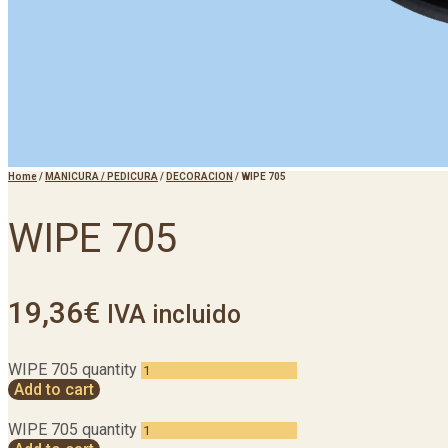
Home
/
MANICURA / PEDICURA
/
DECORACION
/
WIPE 705
WIPE 705
19,36
€
IVA incluido
WIPE 705 quantity
Add to cart
WIPE 705 quantity