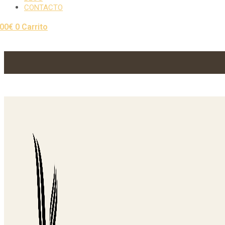
CONTACTO
,00
€
0
Carrito