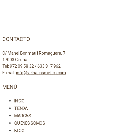
CONTACTO
C/ Manel Bonmatí i Romaguera, 7
17003 Girona
Tel:
972 09 58 32
/
633 817 962
E-mail:
info@velnacosmetics.com
MENÚ
INICIO
TIENDA
MARCAS
QUIÉNES SOMOS
BLOG