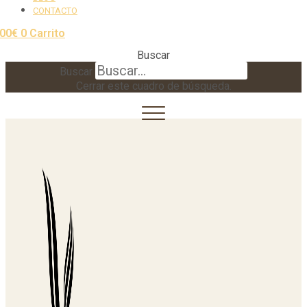
CONTACTO
,00
€
0
Carrito
Buscar
Buscar
Cerrar este cuadro de búsqueda.