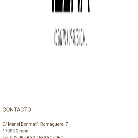
CONTACTO
C/ Manel Bonmatí i Romaguera, 7
17003 Girona
Tel:
972 09 58 32
/
633 817 962