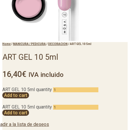
Home
/
MANICURA / PEDICURA
/
DECORACION
/
ART GEL 10 5ml
ART GEL 10 5ml
16,40
€
IVA incluido
ART GEL 10 5ml quantity
Add to cart
ART GEL 10 5ml quantity
Add to cart
adir a la lista de deseos