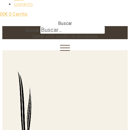
CONTACTO
,00
€
0
Carrito
Buscar
Buscar
Cerrar este cuadro de búsqueda.