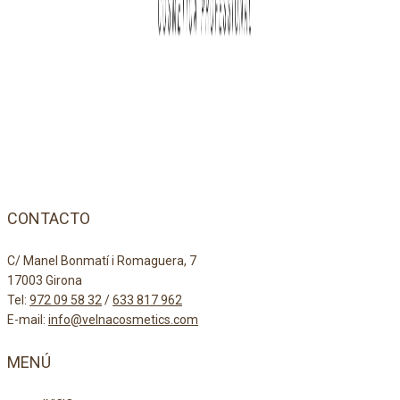
CONTACTO
C/ Manel Bonmatí i Romaguera, 7
17003 Girona
Tel:
972 09 58 32
/
633 817 962
E-mail:
info@velnacosmetics.com
MENÚ