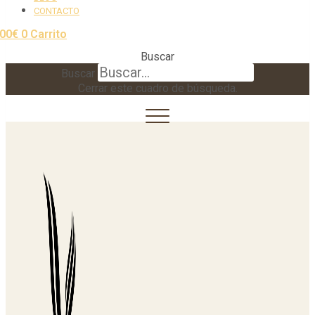
CONTACTO
,00
€
0
Carrito
Buscar
Buscar
Cerrar este cuadro de búsqueda.