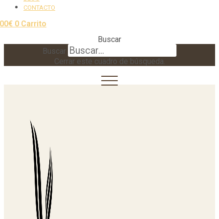
CONTACTO
,00
€
0
Carrito
Buscar
Buscar
Cerrar este cuadro de búsqueda.