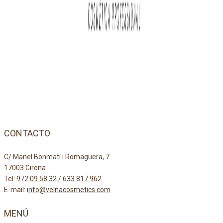
CONTACTO
C/ Manel Bonmatí i Romaguera, 7
17003 Girona
Tel:
972 09 58 32
/
633 817 962
E-mail:
info@velnacosmetics.com
MENÚ