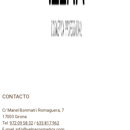
CONTACTO
C/ Manel Bonmatí i Romaguera, 7
17003 Girona
Tel:
972 09 58 32
/
633 817 962
E-mail:
info@velnacosmetics.com