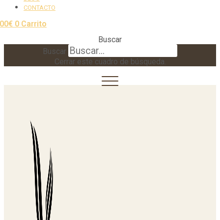
CONTACTO
,00
€
0
Carrito
Buscar
Buscar
Cerrar este cuadro de búsqueda.