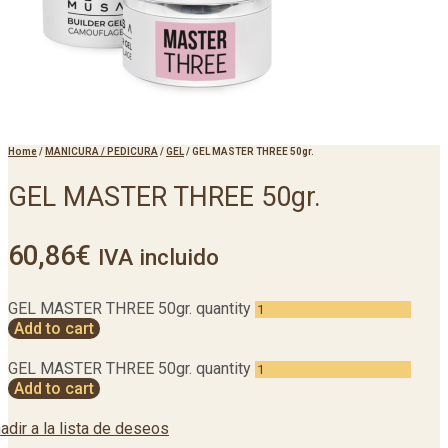
Home
/
MANICURA / PEDICURA
/
GEL
/
GEL MASTER THREE 50gr.
GEL MASTER THREE 50gr.
60,86
€
IVA incluido
GEL MASTER THREE 50gr. quantity
Add to cart
GEL MASTER THREE 50gr. quantity
Add to cart
adir a la lista de deseos