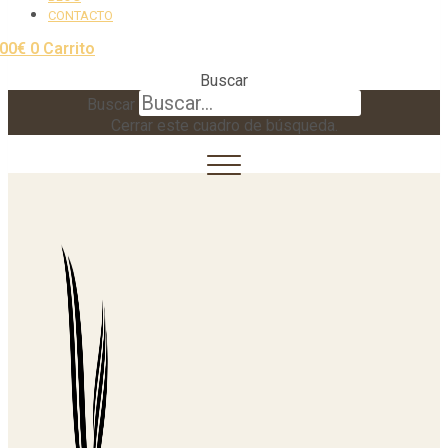
CONTACTO
,00
€
0
Carrito
Buscar
Buscar
Cerrar este cuadro de búsqueda.