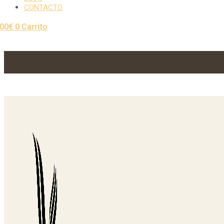
CONTACTO
,00
€
0
Carrito