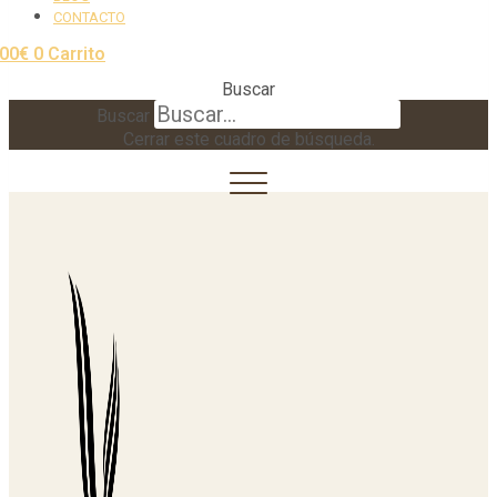
CONTACTO
,00
€
0
Carrito
Buscar
Buscar
Cerrar este cuadro de búsqueda.