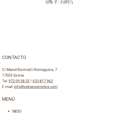
CONTACTO
C/ Manel Bonmatí i Romaguera, 7
17003 Girona
Tel:
972 09 58 32
/
633 817 962
E-mail:
info@velnacosmetics.com
MENÚ
INICIO