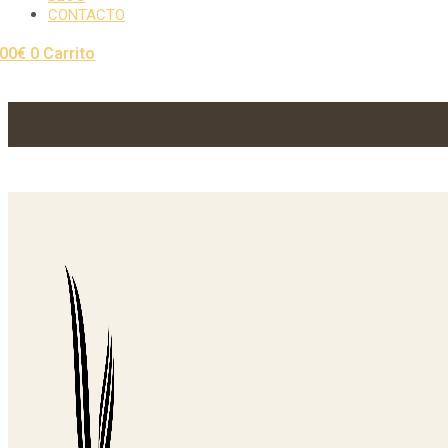
CONTACTO
,00
€
0
Carrito